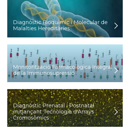
Diagnòstic Bioquímic i Molecular de
Malalties Hereditàries
Monitorització Farmacològica Integral
de la Immunosupressió
Diagnòstic Prenatal i Postnatal
mitjançant Tecnologia d'Arrays
Cromosòmics