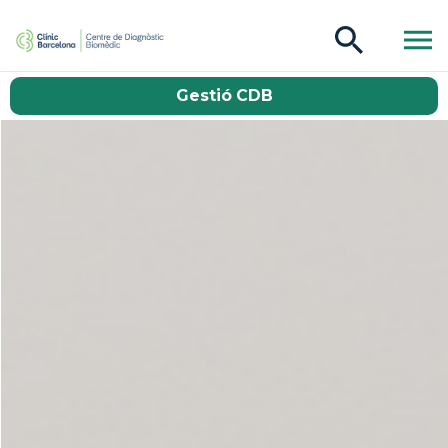
CDB Catàleg
Gestió CDB
Buscar