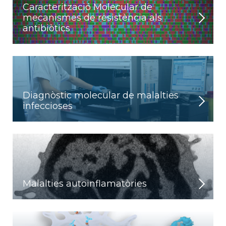
Caracterització Molecular de
mecanismes de resistència als
antibiòtics
Diagnòstic molecular de malalties
infeccioses
Malalties autoinflamatòries