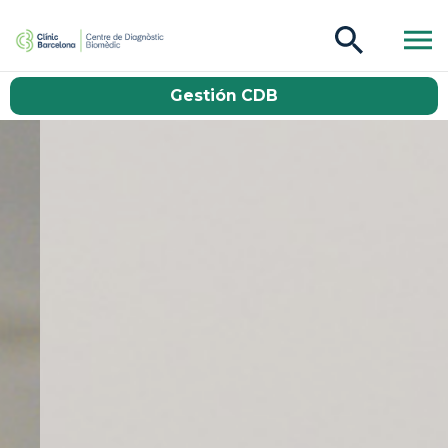
CDB Catàleg
Gestión CDB
Buscar