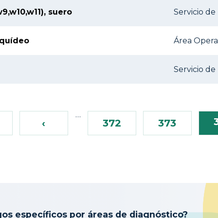
9,w10,w11), suero
Servicio d
aquídeo
Área Operat
Servicio de
…
 Primero
‹‹
‹
372
373
gos específicos por áreas de diagnóstico?