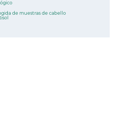
lógico
ogida de muestras de cabello
isol