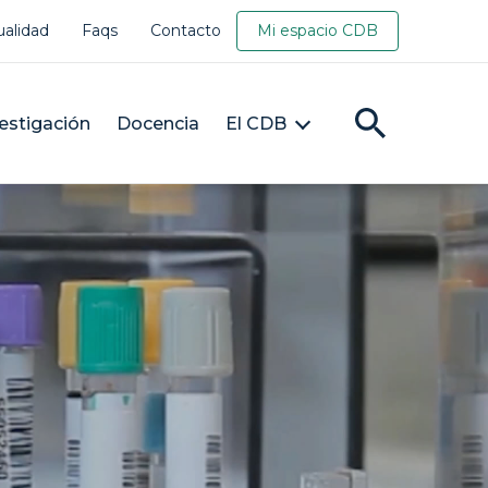
ualidad
Faqs
Contacto
Mi espacio CDB
estigación
Docencia
El CDB