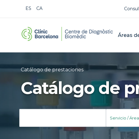
Us
ESPAÑOL
CATALÀ
Consul
CDB Cat
Mai
Áreas de
Catálogo de prestaciones
Buscar
Catálogo de p