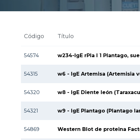
Código
Título
54574
w234-IgE rPla l 1 Plantago, sue
54315
w6 - IgE Artemisa (Artemisia v
54320
w8 - IgE Diente león (Taraxac
54321
w9 - IgE Plantago (Plantago la
54869
Western Blot de proteina Facto