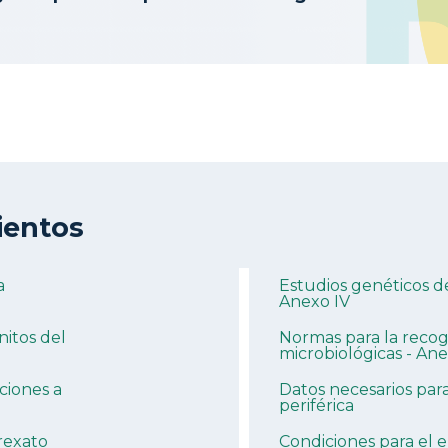
ientos
a
Estudios genéticos d
Anexo IV
itos del
Normas para la reco
microbiológicas - An
aciones a
Datos necesarios para
periférica
rexato
Condiciones para el 