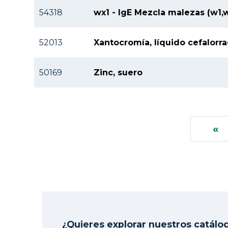
54318
wx1 - IgE Mezcla malezas (w1,w
52013
Xantocromía, líquido cefalorr
50169
Zinc, suero
«
«
¿Quieres explorar nuestros catálo