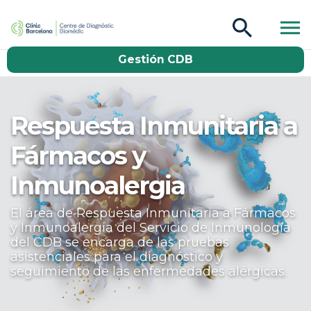
CDB Catàleg
Gestión CDB
Buscar
Respuesta Inmunitaria a
Fármacos y
Inmunoalergia
El área de Respuesta Inmunitaria a Fármacos
y Inmunoalergia del Servicio de Inmunología
del CDB se encarga de las pruebas
asistenciales para el diagnóstico y
seguimiento de las enfermedades alérgicas.