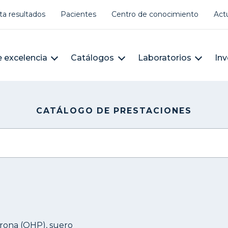
er account menu
ta resultados
Pacientes
Centro de conocimiento
Act
àleg
n navigation
 excelencia
Catálogos
Laboratorios
Inv
CATÁLOGO DE PRESTACIONES
rona (OHP), suero