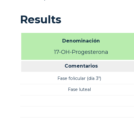
Results
Denominación
17-OH-Progesterona
Comentarios
Fase folicular (día 3º)
Fase luteal