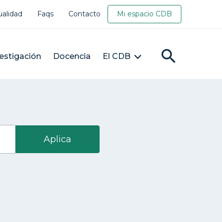
ualidad
Faqs
Contacto
Mi espacio CDB
estigación
Docencia
El CDB