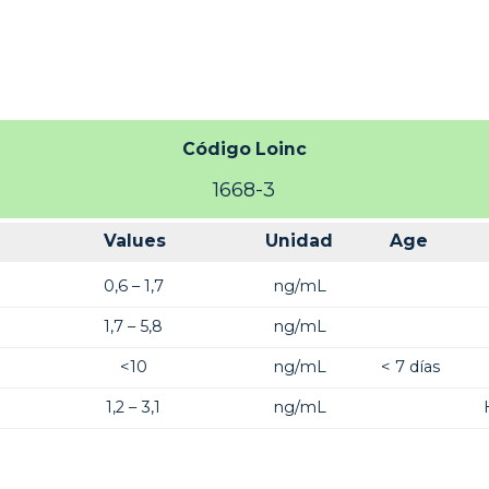
Código Loinc
1668-3
Values
Unidad
Age
0,6 – 1,7
ng/mL
1,7 – 5,8
ng/mL
<10
ng/mL
< 7 días
1,2 – 3,1
ng/mL