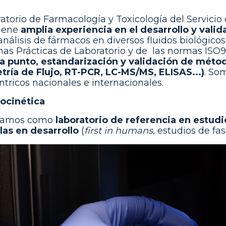
ratorio de Farmacología y Toxicología del Servici
tiene
amplia experiencia en el desarrollo y va
 análisis de fármacos en diversos fluidos biológi
nas Prácticas de Laboratorio y de las normas IS
a punto, estandarización y validación de métod
tría de Flujo, RT-PCR, LC-MS/MS, ELISAS...)
. So
ntricos nacionales e internacionales.
ocinética
ipamos como
laboratorio de referencia en estud
as en desarrollo
(
first in humans
, estudios de fase