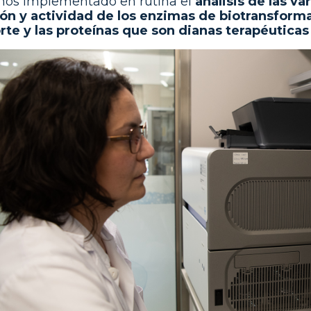
os implementado en rutina el
análisis de las va
ón y actividad de los enzimas de biotransforma
rte y las proteínas que son dianas terapéutica