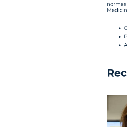
normas 
Medicin
O
P
A
Rec