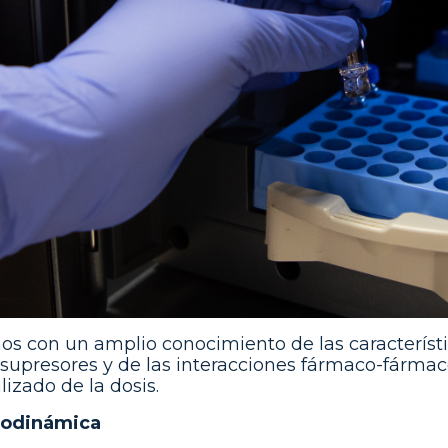
s con un amplio conocimiento de las característi
upresores y de las interacciones fármaco-fármac
izado de la dosis.
odinámica