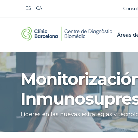
Us
ESPAÑOL
CATALÀ
Consul
CDB Cat
Mai
Áreas de
Buscar
Monitorización
Inmunosupres
Líderes en las nuevas estrategias y tecno