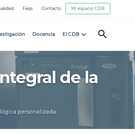
ualidad
Faqs
Contacto
Mi espacio CDB
estigación
Docencia
El CDB
ntegral de la
lógica personalizada.