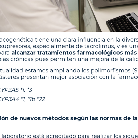
acogenética tiene una clara influencia en la dive
upresores, especialmente de tacrolimus, y es una
 para
alcanzar tratamientos farmacológicos más 
pias crónicas pues permiten una mejora de la calid
ctualidad estamos ampliando los polimorfismos (SN
lústeres presentan mejor asociación con la farma
YP3A5 *1, *3
YP3A4 *1, *1b *22
ión de nuevos métodos según las normas de la
 laboratorio está acreditado para realizar los sig