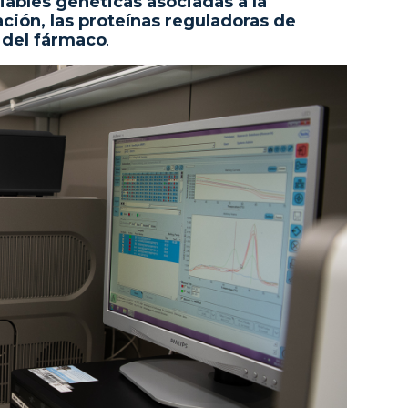
riables genéticas asociadas a la
ción, las proteínas reguladoras de
s del fármaco
.