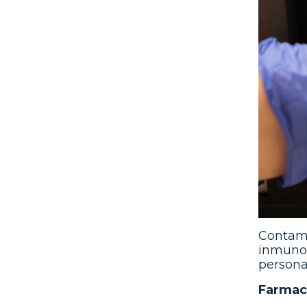
Contamo
inmunos
personal
Farmac