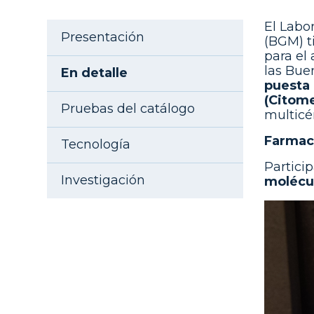
Aside navigation
El Labo
Presentación
(BGM) 
para el
las Bue
En detalle
puesta 
(Citome
Pruebas del catálogo
multicé
Farmac
Tecnología
Partic
Investigación
molécul