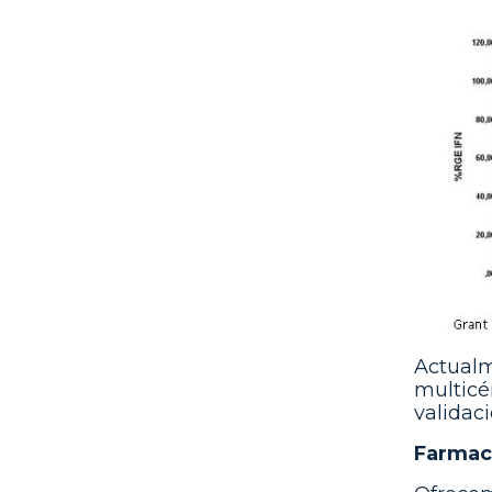
Actualm
multicé
validac
Farmac