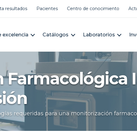
er account menu
ta resultados
Pacientes
Centro de conocimiento
Act
àleg
n navigation
 excelencia
Catálogos
Laboratorios
Inv
 Farmacológica I
ión
logías requeridas para una monitorización farmaco