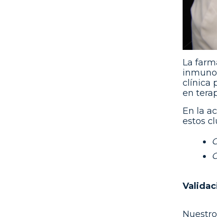
La farm
inmunos
clínica
en tera
En la a
estos c
C
C
Validac
Nuestro