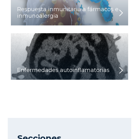
Respuesta inmunitaria a fármacos e
inmunoalergia
Enfermedades autoinflamatorias
Secciones