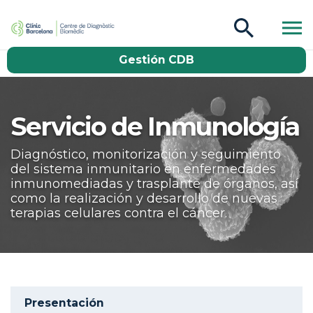
CDB Catàleg
Gestión CDB
Buscar
Servicio de Inmunología
Diagnóstico, monitorización y seguimiento
del sistema inmunitario en enfermedades
inmunomediadas y trasplante de órganos, así
como la realización y desarrollo de nuevas
terapias celulares contra el cáncer.
Aside navigation
Presentación