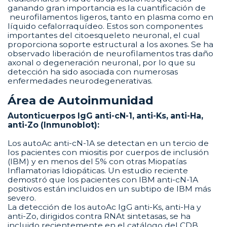
ganando gran importancia es la cuantificación de
neurofilamentos ligeros, tanto en plasma como en
líquido cefalorraquídeo. Estos son componentes
importantes del citoesqueleto neuronal, el cual
proporciona soporte estructural a los axones. Se ha
observado liberación de neurofilamentos tras daño
axonal o degeneración neuronal, por lo que su
detección ha sido asociada con numerosas
enfermedades neurodegenerativas.
Área de Autoinmunidad
Autonticuerpos IgG anti-cN-1, anti-Ks, anti-Ha,
anti-Zo (Inmunoblot):
Los autoAc anti-cN-1A se detectan en un tercio de
los pacientes con miositis por cuerpos de inclusión
(IBM) y en menos del 5% con otras Miopatías
Inflamatorias Idiopáticas. Un estudio reciente
demostró que los pacientes con IBM anti-cN-1A
positivos están incluidos en un subtipo de IBM más
severo.
La detección de los autoAc IgG anti-Ks, anti-Ha y
anti-Zo, dirigidos contra RNAt sintetasas, se ha
incluido recientemente en el catálogo del CDB.