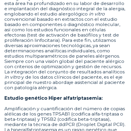
esta área ha profundizado en su labor de desarrollo
e implantación del diagnóstico integral de la alergia,
englobando el estudio alergológico
in vitro
convencional basado en extractos con el estudio
basado en componentes o diagnóstico molecular,
así como los estudios funcionales en células
efectoras (test de activación de basófilos y test de
proliferación linfocitaria). Para este fin, utilizamos
diversas aproximaciones tecnológicas, ya sean
determinaciones analíticas individuales, como
estudios multiparamétricos de paneles alérgenos.
Siempre con una visión global del paciente alérgico
con criterios de optimización y gestión de recursos.
La integración del conjunto de resultados analíticos
in vitro
y de los datos clínicos del paciente, es el eje
principal de nuestro abordaje asistencial al paciente
con patología alérgica.
Estudio genético Hiper alfatriptasemia:
Amplificación y cuantificación del número de copias
alélicas de los genes TPSAB1 (codifica alfa-triptasa o
beta-triptasa) y TPSB2 (codifica beta-triptasa),
mediante la técnica de ddPCR (Droplet Digital PCR).
La hiperalfatriptasemia es un rasgo genético que