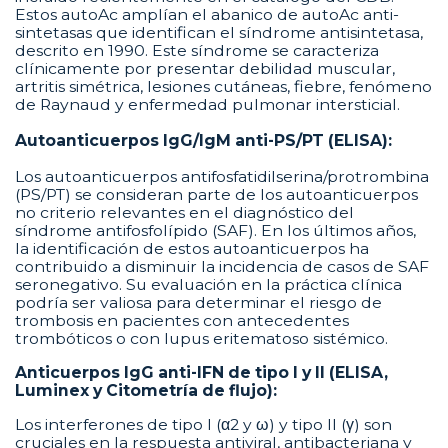
Estos autoAc amplían el abanico de autoAc anti-
sintetasas que identifican el síndrome antisintetasa,
descrito en 1990. Este síndrome se caracteriza
clínicamente por presentar debilidad muscular,
artritis simétrica, lesiones cutáneas, fiebre, fenómeno
de Raynaud y enfermedad pulmonar intersticial.
Autoanticuerpos IgG/IgM anti-PS/PT (ELISA):
Los autoanticuerpos antifosfatidilserina/protrombina
(PS/PT) se consideran parte de los autoanticuerpos
no criterio relevantes en el diagnóstico del
síndrome antifosfolípido (SAF). En los últimos años,
la identificación de estos autoanticuerpos ha
contribuido a disminuir la incidencia de casos de SAF
seronegativo. Su evaluación en la práctica clínica
podría ser valiosa para determinar el riesgo de
trombosis en pacientes con antecedentes
trombóticos o con lupus eritematoso sistémico.
Anticuerpos IgG anti-IFN de tipo I y II (ELISA,
Luminex y Citometría de flujo):
Los interferones de tipo I (α2 y ω) y tipo II (γ) son
cruciales en la respuesta antiviral, antibacteriana y