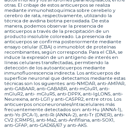
otras. El cribaje de estos anticuerpos se realiza
mediante inmunohistoquímica sobre cerebelo y
cerebro de rata, respectivamente, utilizando la
técnica de avidina biotina peroxidada. De esta
manera, podemos observar la presencia de
anticuerpos a través de la precipitación de un
producto insoluble coloreado. La presencia de
anticuerpos se confirma posteriormente mediante
ensayo celular (CBA) o inmunoblot de proteínas
recombinantes, según corresponda. Para el CBA, se
induce la expresión de un antígeno de interés en
líneas celulares transfectadas, permitiendo la
detección de los autoanticuerpos mediante
inmunofluorescencia indirecta. Los anticuerpos de
superficie neuronal que detectamos mediante estas
técnicas son los siguientes: anti-NMDAR, anti-AMPAR,
anti-GABAAR, anti-GABABR, anti-mGluR1, anti-
mGluR2, anti- mGluR5, anti-DPPX, anti-IgLON5, anti-
Neurexina, anti-LGI1 y anti-CASPR2, entre otros. Los
anticuerpos onconeuronales/intracelulares más
frecuentemente detectados son: anti-Hu (ANNA-1),
anti-Yo (PCA-1), anti-Ri (ANNA-2), anti-Tr (DNER), anti-
CV2 (CRMP5), anti-Ma2, anti-Anfifisina, anti-SOX1,
anti-GFAP, anti-GAD65/67 y anti-AK5.