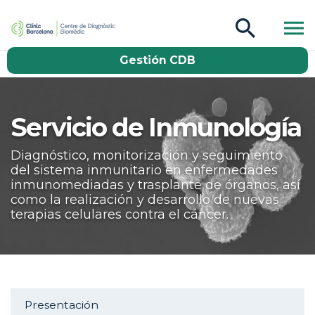
CDB Catàleg
Gestión CDB
Buscar
Servicio de Inmunología
Diagnóstico, monitorización y seguimiento
del sistema inmunitario en enfermedades
inmunomediadas y trasplante de órganos, así
como la realización y desarrollo de nuevas
terapias celulares contra el cáncer.
Aside navigation
Presentación