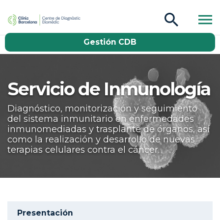
CDB Catàleg
Gestión CDB
Buscar
Servicio de Inmunología
Diagnóstico, monitorización y seguimiento
del sistema inmunitario en enfermedades
inmunomediadas y trasplante de órganos, así
como la realización y desarrollo de nuevas
terapias celulares contra el cáncer.
Aside navigation
Presentación