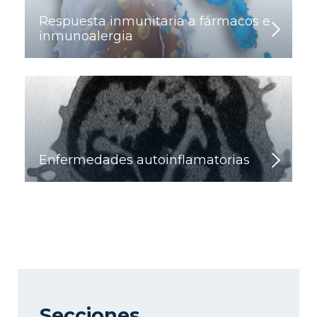
Respuesta inmunitaria a fármacos e
inmunoalergia
Enfermedades autoinflamatorias
Secciones