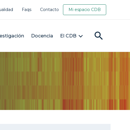
ualidad
Faqs
Contacto
Mi espacio CDB
estigación
Docencia
El CDB