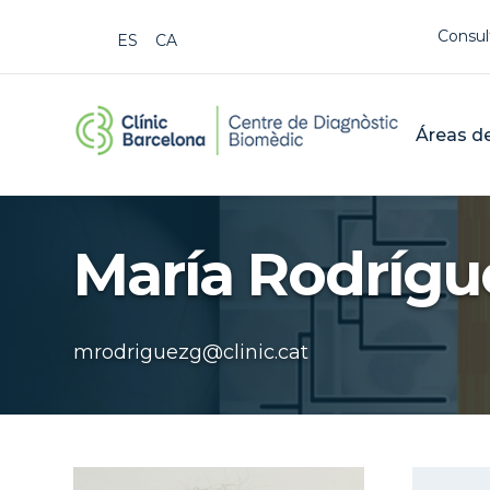
Us
Consul
ESPAÑOL
CATALÀ
CDB Cat
Mai
Áreas de
Buscar
María Rodrígu
mrodriguezg@clinic.cat