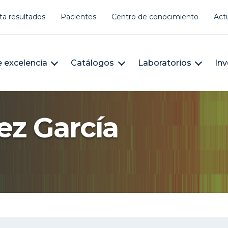
er account menu
ta resultados
Pacientes
Centro de conocimiento
Act
àleg
n navigation
 excelencia
Catálogos
Laboratorios
Inv
ez García