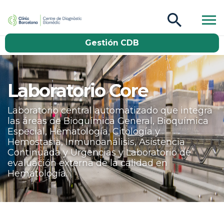
CDB Catàleg
Gestión CDB
Buscar
Laboratorio Core
Laboratorio central automatizado que integra
las áreas de Bioquímica General, Bioquímica
Especial, Hematología, Citología y
Hemostasia, Inmunoanálisis, Asistencia
Continuada y Urgencias y Laboratorio de
evaluación externa de la calidad en
Hematología.