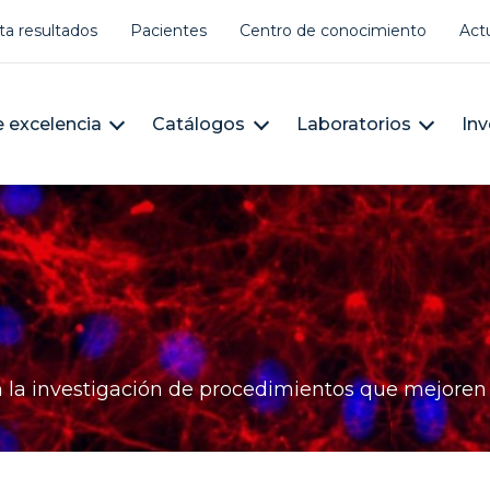
er account menu
ta resultados
Pacientes
Centro de conocimiento
Act
àleg
n navigation
 excelencia
Catálogos
Laboratorios
Inv
 la investigación de procedimientos que mejoren s