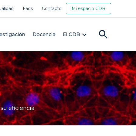
ualidad
Faqs
Contacto
Mi espacio CDB
estigación
Docencia
El CDB
u eficiencia.