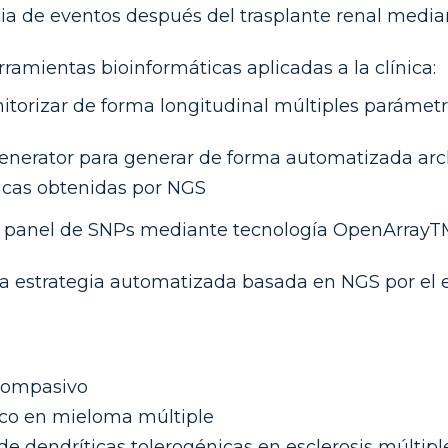
ia de eventos después del trasplante renal median
amientas bioinformáticas aplicadas a la clínica:
torizar de forma longitudinal múltiples parámetro
erator para generar de forma automatizada archi
icas obtenidas por NGS
 panel de SNPs mediante tecnología OpenArrayTM
a estrategia automatizada basada en NGS por el 
 compasivo
co en mieloma múltiple
e dendríticas tolerogénicas en esclerosis múltipl