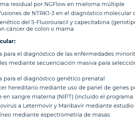
ima residual por NGFlow en mieloma múltiple
fusiones de NTRK1-3 en el diagnóstico molecular 
nético del 5-Fluorouracil y capecitabina (genotip
con cáncer de colon o mama
cular:
a para el diagnóstico de las enfermedades minorit
ales mediante secuenciación masiva para selecció
 para el diagnóstico genético prenatal
cer hereditario mediante uso de panel de genes 
e en sangre materna (NIPT) (incluido el programa 
lovirus a Letermovir y Maribavir mediante estudio
uíneo mediante espectrometría de masas