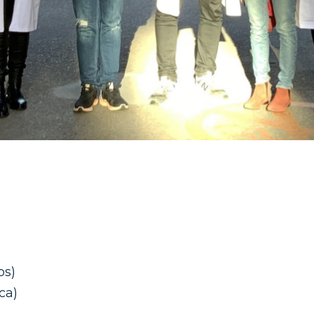
)
os)
ca)