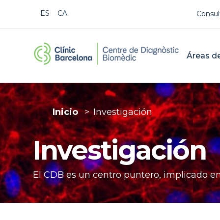
Us
ESPAÑOL
CATALÀ
Consul
CDB Cat
Mai
Áreas de
Inicio
Investigación
Buscar
Investigación
El CDB es un centro puntero, implicado en