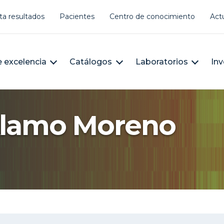
er account menu
ta resultados
Pacientes
Centro de conocimiento
Act
àleg
n navigation
 excelencia
Catálogos
Laboratorios
Inv
Alamo Moreno