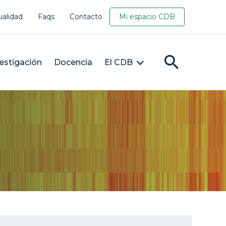
ualidad
Faqs
Contacto
Mi espacio CDB
estigación
Docencia
El CDB