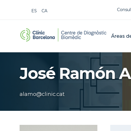
Us
Consul
ESPAÑOL
CATALÀ
CDB Cat
Mai
Áreas de
Buscar
José Ramón 
alamo@clinic.cat