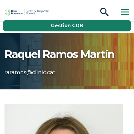
CDB Catàleg
Gestión CDB
Buscar
Raquel Ramos Martín
raramos@clinic.cat