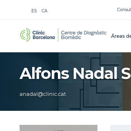
Us
Consul
ESPAÑOL
CATALÀ
CDB Cat
Mai
Áreas de
Buscar
Alfons Nadal S
anadal@clinic.cat