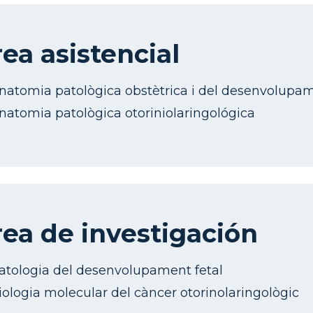
ea asistencial
natomia patològica obstètrica i del desenvolupamen
natomia patològica otoriniolaringológica
ea de investigación
atologia del desenvolupament fetal
iologia molecular del càncer otorinolaringològic