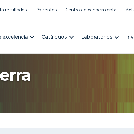
er account menu
ta resultados
Pacientes
Centro de conocimiento
Act
àleg
n navigation
 excelencia
Catálogos
Laboratorios
Inv
erra