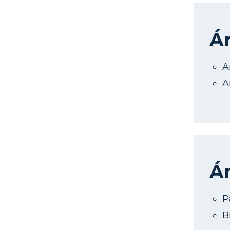
Ár
A
A
Ár
P
B