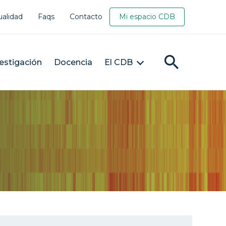
ualidad
Faqs
Contacto
Mi espacio CDB
estigación
Docencia
El CDB