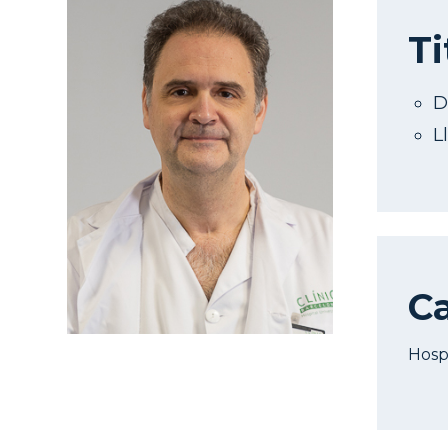
Ti
D
L
Ca
Hosp