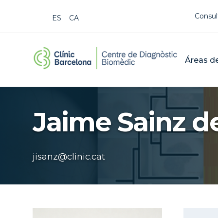
Us
Consul
ESPAÑOL
CATALÀ
CDB Cat
Mai
Áreas de
Buscar
Jaime Sainz 
jisanz@clinic.cat