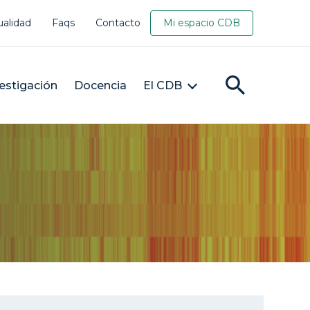
ualidad
Faqs
Contacto
Mi espacio CDB
estigación
Docencia
El CDB