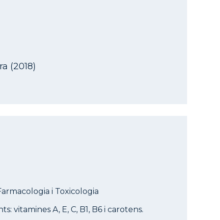
a (2018)
Farmacologia i Toxicologia
: vitamines A, E, C, B1, B6 i carotens.