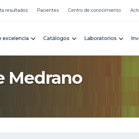
er account menu
ta resultados
Pacientes
Centro de conocimiento
Act
àleg
n navigation
 excelencia
Catálogos
Laboratorios
Inv
de Medrano