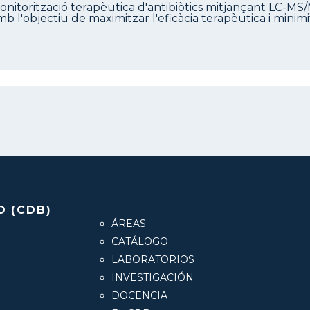
onitorització terapèutica d'antibiòtics mitjançant LC-MS/MS
mb l'objectiu de maximitzar l'eficàcia terapèutica i minimit
O (CDB)
ÁREAS
CATÁLOGO
LABORATORIOS
INVESTIGACIÓN
DOCENCIA