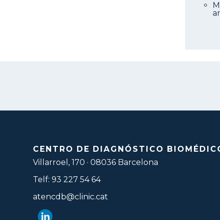
M
a
CENTRO DE DIAGNÓSTICO BIOMÉDIC
Villarroel, 170 · 08036 Barcelona
Telf: 93 227 54 64
atencdb@clinic.cat