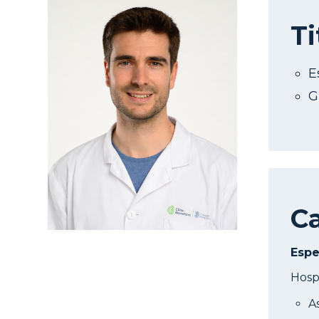
Ti
E
G
Ca
Espe
Hospi
A