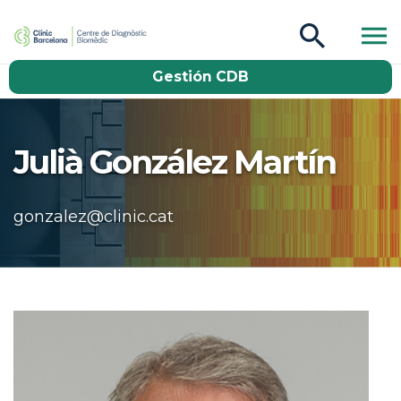
CDB Catàleg
Gestión CDB
Buscar
Julià González Martín
gonzalez@clinic.cat