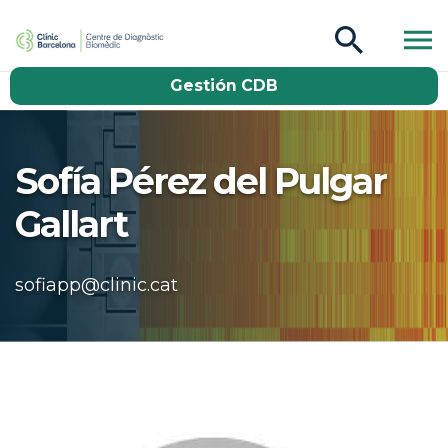
CDB Catàleg
Gestión CDB
Buscar
Sofía Pérez del Pulgar
Gallart
sofiapp@clinic.cat