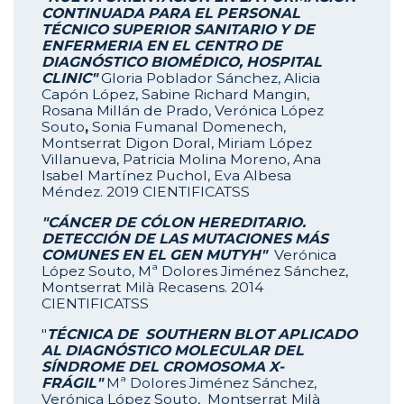
CONTINUADA PARA EL PERSONAL
TÉCNICO SUPERIOR SANITARIO Y DE
ENFERMERIA EN EL CENTRO DE
DIAGNÓSTICO BIOMÉDICO, HOSPITAL
CLINIC"
Gloria Poblador Sánchez, Alicia
Capón López, Sabine Richard Mangin,
Rosana Millán de Prado, Verónica López
Souto
,
Sonia Fumanal Domenech,
Montserrat Digon Doral, Miriam López
Villanueva, Patricia Molina Moreno, Ana
Isabel Martínez Puchol, Eva Albesa
Méndez.
2019 CIENTIFICATSS
"CÁNCER DE CÓLON HEREDITARIO.
DETECCIÓN DE LAS MUTACIONES MÁS
COMUNES EN EL GEN MUTYH"
Verónica
López Souto, Mª Dolores Jiménez Sánchez,
Montserrat Milà Recasens.
2014
CIENTIFICATSS
"
TÉCNICA DE SOUTHERN BLOT APLICADO
AL DIAGNÓSTICO MOLECULAR DEL
SÍNDROME DEL CROMOSOMA X-
FRÁGIL"
Mª Dolores Jiménez Sánchez,
Verónica López Souto, Montserrat Milà