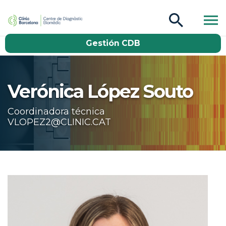
CDB Catàleg
Gestión CDB
Buscar
Verónica López Souto
Coordinadora técnica
VLOPEZ2@CLINIC.CAT