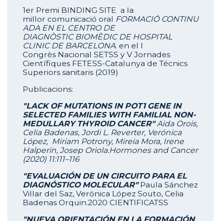
1er Premi BINDING SITE
a la
millor comunicació oral
FORMACIÓ CONTINU
ADA EN EL CENTRO DE
DIAGNÒSTIC BIOMÈDIC DE HOSPITAL
CLINIC DE BARCELONA
.
en el I
Congrès Nacional SETSS y V Jornades
Científiques FETESS-Catalunya de Técnics
Superiors sanitaris (2019)
Publicacions:
"LACK OF MUTATIONS IN POT1 GENE IN
SELECTED FAMILIES WITH FAMILIAL NON-
MEDULLARY THYROID CANCER"
Aida Orois,
Celia Badenas, Jordi L. Reverter, Verónica
López, Miriam Potrony, Mireia Mora, Irene
Halperin, Josep Oriola.Hormones and Cancer
(2020) 11:111–116
"EVALUACIÓN DE UN CIRCUITO PARA EL
DIAGNÓSTICO MOLECULAR"
Paula Sánchez
Villar del Saz, Verónica López Souto, Celia
Badenas Orquin.
2020 CIENTIFICATSS
"NUEVA ORIENTACIÓN EN LA FORMACIÓN