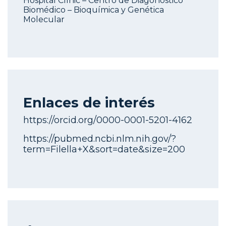
Hospital Clínic – Centro de Diagonóstico
Biomédico – Bioquímica y Genética
Molecular
Enlaces de interés
https://orcid.org/0000-0001-5201-4162
https://pubmed.ncbi.nlm.nih.gov/?
term=Filella+X&sort=date&size=200