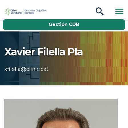
CDB Catàleg
Gestión CDB
Buscar
Xavier Filella Pla
xfilella@clinic.cat