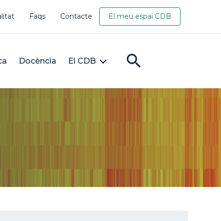
litat
Faqs
Contacte
El meu espai CDB
ca
Docència
El CDB