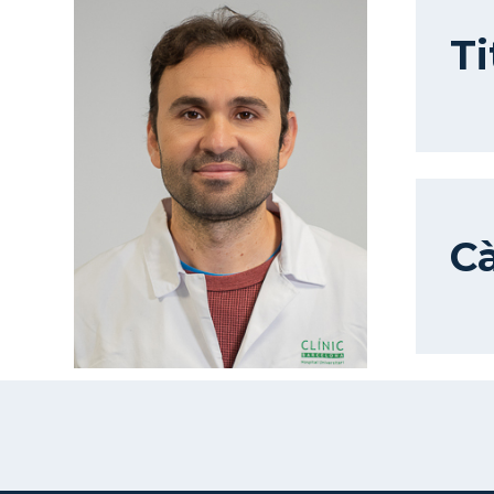
Ti
Cà