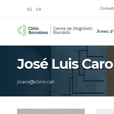
Us
Consult
ESPAÑOL
CATALÀ
CDB Cat
Mai
Àrees d'
Buscar
José Luis Caro
jlcaro@clinic.cat