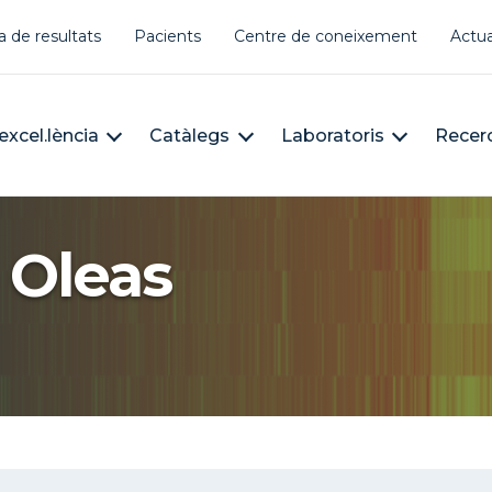
er account menu
a de resultats
Pacients
Centre de coneixement
Actua
àleg
n navigation
excel.lència
Catàlegs
Laboratoris
Recer
 Oleas