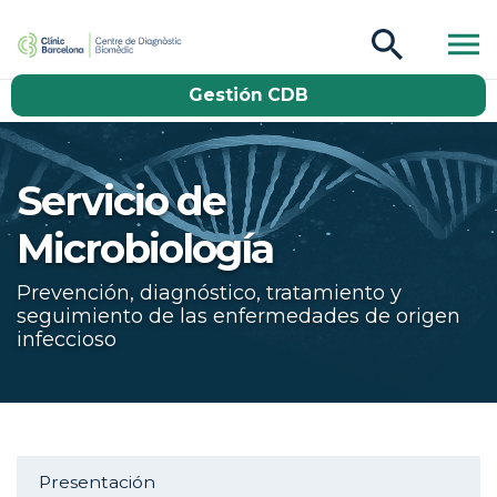
CDB Catàleg
Gestión CDB
Buscar
Servicio de
Microbiología
Prevención, diagnóstico, tratamiento y
seguimiento de las enfermedades de origen
infeccioso
Aside navigation
Presentación