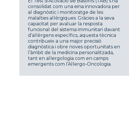
El Test d’Activació de Basòfils (TAB) s’ha
consolidat com una eina innovadora per
al diagnòstic i monitoratge de les
malalties al·lèrgiques. Gràcies a la seva
capacitat per avaluar la resposta
funcional del sistema immunitari davant
d’al·lèrgens específics, aquesta tècnica
contribueix a una major precisió
diagnòstica i obre noves oportunitats en
l’àmbit de la medicina personalitzada,
tant en al·lergologia com en camps
emergents com l’Al·lergo-Oncologia.