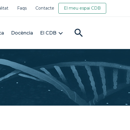
litat
Faqs
Contacte
El meu espai CDB
ca
Docència
El CDB