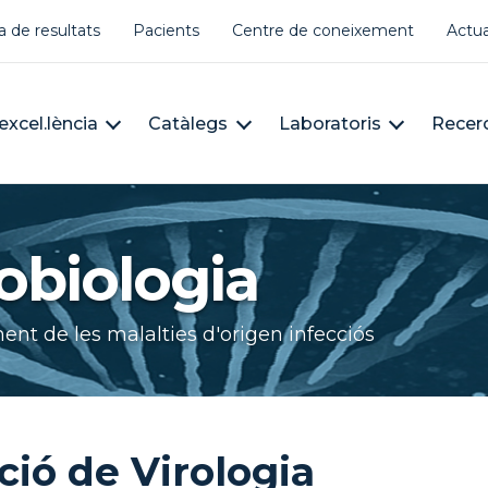
er account menu
a de resultats
Pacients
Centre de coneixement
Actua
àleg
n navigation
excel.lència
Catàlegs
Laboratoris
Recer
obiologia
ent de les malalties d'origen infecciós
ció de Virologia