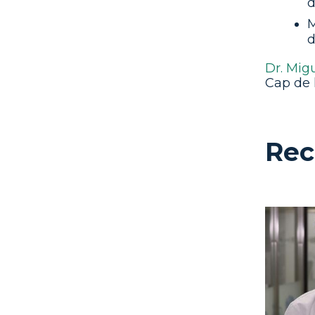
d
d
Dr. Migu
Cap de 
Rec