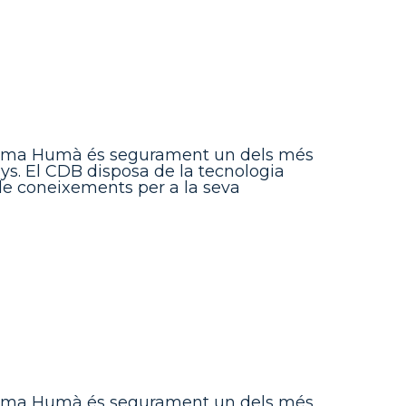
ioma Humà és segurament un dels més
nys. El CDB disposa de la tecnologia
de coneixements per a la seva
ioma Humà és segurament un dels més