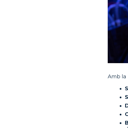
Amb la b
S
S
D
C
B