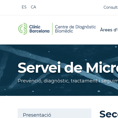
Us
ESPAÑOL
CATALÀ
Consult
CDB Cat
Mai
Àrees d'
Buscar
Servei de Micr
Prevenció, diagnòstic, tractament i seguim
Aside navigation
Sec
Presentació