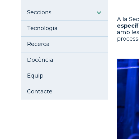
Seccions
A la Se
específ
Tecnologia
amb les
process
Recerca
Docència
Equip
Contacte