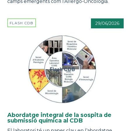
camps emergents com l’Al·lergo-Oncologia.
FLASH CDB
29/06/2026
Abordatge integral de la sospita de
submissió química al CDB
El laboratori té un paper clau en l’abordatge