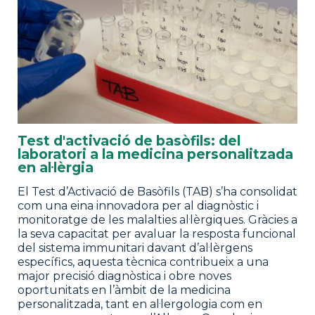
Test d'activació de basòfils: del
laboratori a la medicina personalitzada
en al·lèrgia
El Test d’Activació de Basòfils (TAB) s’ha consolidat
com una eina innovadora per al diagnòstic i
monitoratge de les malalties al·lèrgiques. Gràcies a
la seva capacitat per avaluar la resposta funcional
del sistema immunitari davant d’al·lèrgens
específics, aquesta tècnica contribueix a una
major precisió diagnòstica i obre noves
oportunitats en l’àmbit de la medicina
personalitzada, tant en al·lergologia com en