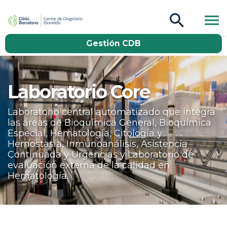
CDB Catàleg
Gestión CDB
Buscar
Laboratorio Core
Laboratorio central automatizado que integra
las áreas de Bioquímica General, Bioquímica
Especial, Hematología, Citología y
Hemostasia, Inmunoanálisis, Asistencia
Continuada y Urgencias y Laboratorio de
evaluación externa de la calidad en
Hematología.