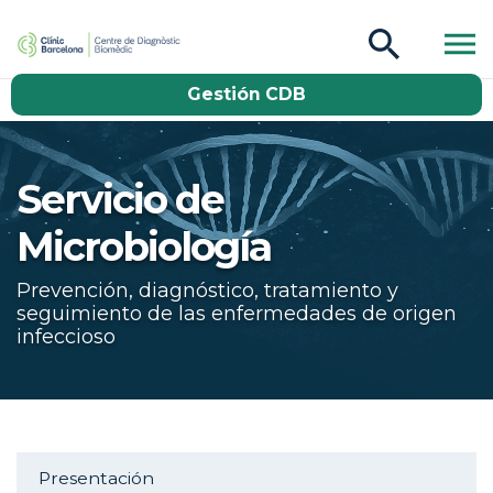
CDB Catàleg
Gestión CDB
Buscar
Servicio de
Microbiología
Prevención, diagnóstico, tratamiento y
seguimiento de las enfermedades de origen
infeccioso
Aside navigation
Presentación