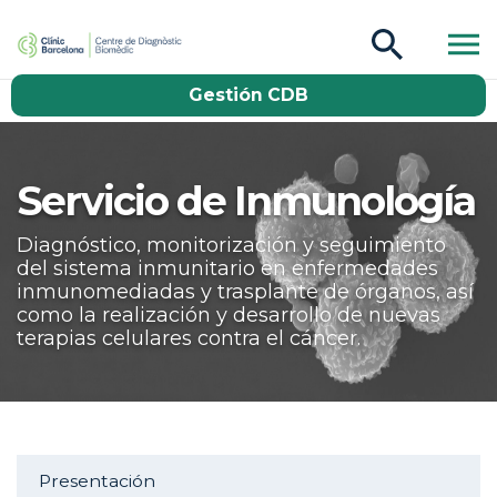
CDB Catàleg
Gestión CDB
Buscar
Servicio de Inmunología
Diagnóstico, monitorización y seguimiento
del sistema inmunitario en enfermedades
inmunomediadas y trasplante de órganos, así
como la realización y desarrollo de nuevas
terapias celulares contra el cáncer.
Aside navigation
Presentación