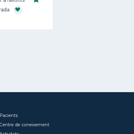
r a favorits
rada
Pacients
Centre de coneixement