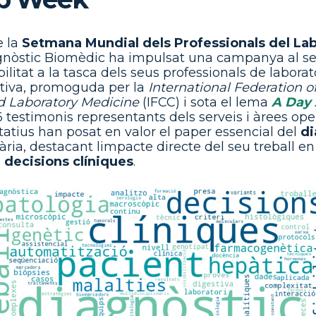
 la
Setmana Mundial dels Professionals del Labo
agnòstic Biomèdic ha impulsat una campanya al s
bilitat a la tasca dels seus professionals de laborat
ativa, promoguda per la
International Federation of
d Laboratory Medicine
(IFCC) i sota el lema
A Day 
 6 testimonis representants dels serveis i àrees ope
tatius han posat en valor el paper essencial del
di
tària, destacant limpacte directe del seu treball en
e
decisions clíniques
.