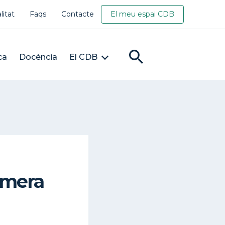
litat
Faqs
Contacte
El meu espai CDB
ca
Docència
El CDB
rimera