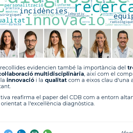
 recollides evidencien també la importància del
tr
col·laboració multidisciplinària
, així com el com
 la
innovació
i la
qualitat
com a eixos clau d'una a
ant.
ativa reafirma el paper del CDB com a entorn alt
 orientat a l'excel·lència diagnòstica.