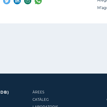
Afegi
M'ag
CDB)
ÀREES
CATÀLEG