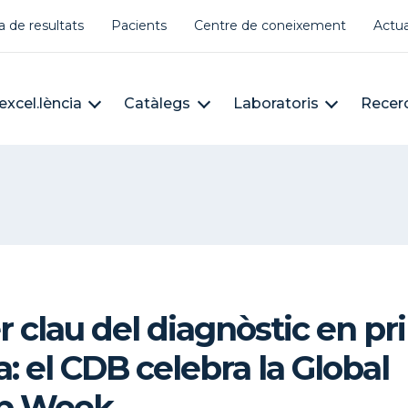
er account menu
a de resultats
Pacients
Centre de coneixement
Actua
àleg
n navigation
excel.lència
Catàlegs
Laboratoris
Recer
r clau del diagnòstic en p
: el CDB celebra la Global
b Week