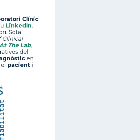
ratori Clínic
eu
LinkedIn
,
ori. Sota
 Clinical
At The Lab
,
ratives del
agnòstic
en
 el
pacient
i