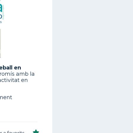
eball en
promís amb la
ctivitat en
ament