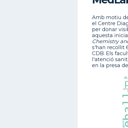
Amb motiu de
el Centre Di
per donar visi
aquesta inici
Chemistry an
s'han recollit
CDB. Els facul
l'atenció sani
en la presa d