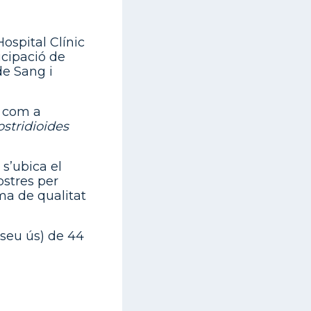
Hospital Clínic
icipació de
de Sang i
l com a
ostridioides
s’ubica el
ostres per
ma de qualitat
 seu ús) de 44