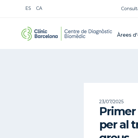
Us
ESPAÑOL
CATALÀ
Consult
CDB Cat
Mai
Àrees d'
Buscar
23/07/2025
Primer 
per al 
greus