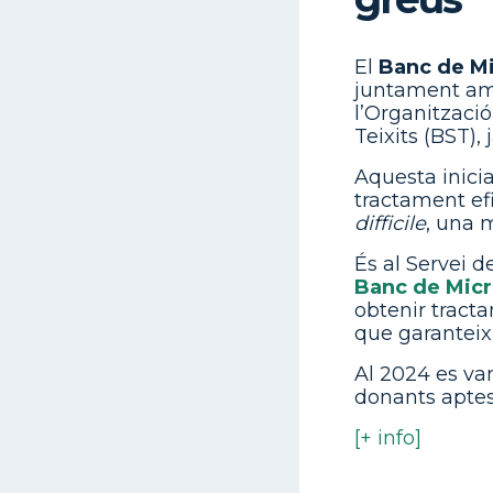
El
Banc de Mi
juntament amb 
l’Organitzaci
Teixits (BST),
Aquesta inici
tractament efi
difficile
, una m
És al Servei 
Banc de Micr
obtenir tract
que garanteix 
Al 2024 es van
donants aptes.
[+ info]