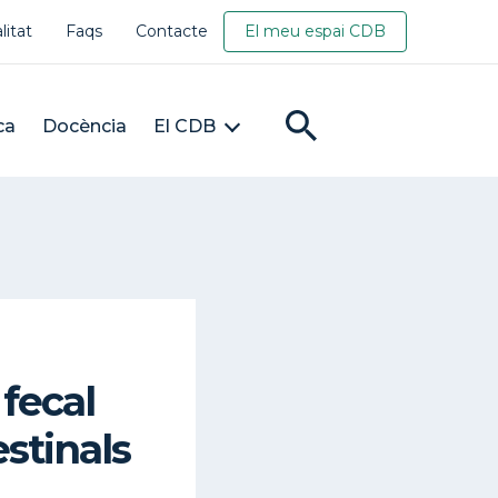
litat
Faqs
Contacte
El meu espai CDB
ca
Docència
El CDB
fecal
estinals