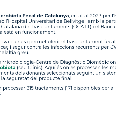
crobiota Fecal de Catalunya
, creat al 2023 per l’
l’Hospital Universitari de Bellvitge i amb la part
ó Catalana de Trasplantaments (OCATT) i el Banc 
 ja està en funcionament.
ativa pionera permet oferir el trasplantament feca
caç i segur contra les infeccions recurrents per
Cl
alaltia greu.
de Microbiologia-Centre de Diagnòstic Biomèdic on 
obiota
(seu Clínic). Aquí és on es processen les m
aments dels donants seleccionats seguint un siste
la seguretat del producte final.
 processar 315 tractaments (171 disponibles per al
.