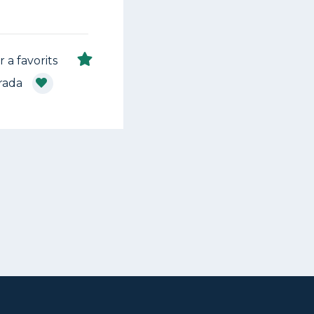
r a favorits
rada