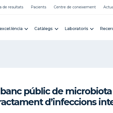
er account menu
a de resultats
Pacients
Centre de coneixement
Actua
àleg
n navigation
excel.lència
Catàlegs
Laboratoris
Recer
banc públic de microbiota 
tractament d’infeccions int