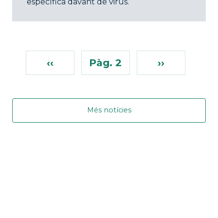
específica davant de virus.
‹‹
Pàg. 2
››
Més notícies