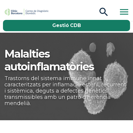
CDB Catàleg
Gestió CDB
Buscar
Malalties
autoinflamatòries
Trastorns del sistema immune innat
caracteritzats per inflamació estèril, recurrent
i sistèmica, deguts a defectes genètics
transmissibles amb un patró d'herència
mendelià.