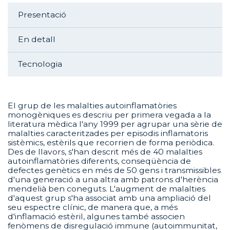
Aside navigation
Presentació
En detall
Tecnologia
El grup de les malalties autoinflamatòries
monogèniques es descriu per primera vegada a la
literatura mèdica l'any 1999 per agrupar una sèrie de
malalties caracteritzades per episodis inflamatoris
sistèmics, estèrils que recorrien de forma periòdica.
Des de llavors, s'han descrit més de 40 malalties
autoinflamatòries diferents, conseqüència de
defectes genètics en més de 50 gens i transmissibles
d'una generació a una altra amb patrons d'herència
mendelià ben coneguts. L'augment de malalties
d'aquest grup s'ha associat amb una ampliació del
seu espectre clínic, de manera que, a més
d'inflamació estèril, algunes també associen
fenòmens de disregulació immune (autoimmunitat,