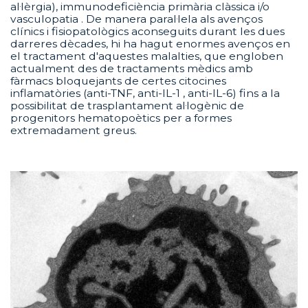
al·lèrgia), immunodeficiència primària clàssica i/o
vasculopatia . De manera paral·lela als avenços
clínics i fisiopatològics aconseguits durant les dues
darreres dècades, hi ha hagut enormes avenços en
el tractament d'aquestes malalties, que engloben
actualment des de tractaments mèdics amb
fàrmacs bloquejants de certes citocines
inflamatòries (anti-TNF, anti-IL-1 , anti-IL-6) fins a la
possibilitat de trasplantament al·logènic de
progenitors hematopoètics per a formes
extremadament greus.