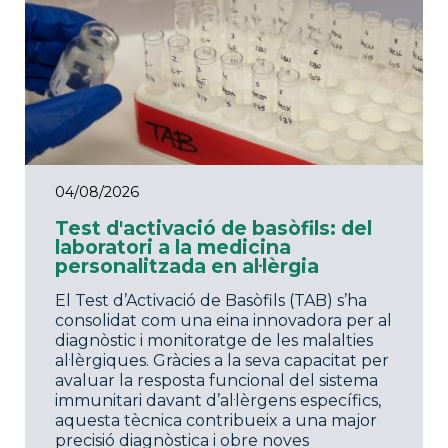
04/08/2026
Test d'activació de basòfils: del
laboratori a la medicina
personalitzada en al·lèrgia
El Test d’Activació de Basòfils (TAB) s’ha
consolidat com una eina innovadora per al
diagnòstic i monitoratge de les malalties
al·lèrgiques. Gràcies a la seva capacitat per
avaluar la resposta funcional del sistema
immunitari davant d’al·lèrgens específics,
aquesta tècnica contribueix a una major
precisió diagnòstica i obre noves