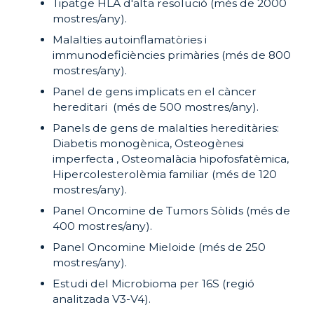
Tipatge HLA d'alta resolució (més de 2000
mostres/any).
Malalties autoinflamatòries i
immunodeficiències primàries (més de 800
mostres/any).
Panel de gens implicats en el càncer
hereditari (més de 500 mostres/any).
Panels de gens de malalties hereditàries:
Diabetis monogènica, Osteogènesi
imperfecta , Osteomalàcia hipofosfatèmica,
Hipercolesterolèmia familiar (més de 120
mostres/any).
Panel Oncomine de Tumors Sòlids (més de
400 mostres/any).
Panel Oncomine Mieloide (més de 250
mostres/any).
Estudi del Microbioma per 16S (regió
analitzada V3-V4).