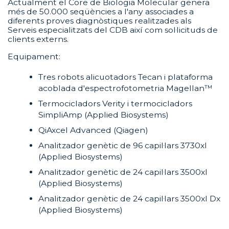
Actualment el Core de Biologia Molecular genera
més de 50.000 seqüències a l'any associades a
diferents proves diagnòstiques realitzades als
Serveis especialitzats del CDB així com sol·licituds de
clients externs.
Equipament:
Tres robots alicuotadors Tecan i plataforma
acoblada d'espectrofotometria Magellan™
Termocicladors Verity i termocicladors
SimpliAmp (Applied Biosystems)
QiAxcel Advanced (Qiagen)
Analitzador genètic de 96 capil·lars 3730xl
(Applied Biosystems)
Analitzador genètic de 24 capil·lars 3500xl
(Applied Biosystems)
Analitzador genètic de 24 capil·lars 3500xl Dx
(Applied Biosystems)