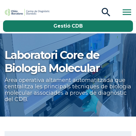
CDB Catàleg
Gestió CDB
Buscar
Laboratori Core de
Biologia Molecular
Àrea operativa altament automatitzada que
centralitza les principals tècniques de biologia
molecular associades a proves de diagnòstic
del CDB.
Aside navigation