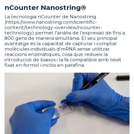
nCounter Nanostring®
La tecnologia nCounter de Nanostring
(https://www.nanostring.com/scientific-
content/technology-overview/ncounter-
technology) permet l'anàlisi de l'expressió de fins a
800 gens de manera simultània. El seu principal
avantatge és la capacitat de capturar i comptar
molècules individuals d'mRNA sense utilitzar
reaccions enzimàtiques, cosa que redueix la
introducció de biaixos i la fa compatible amb teixit
fixat en formol i inclòs en parafina.