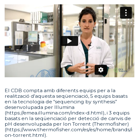
El CDB compta amb diferents equips per a la
realització d'aquesta seqüenciació, 5 equips basats
en la tecnologia de “sequencing by synthesis”
desenvolupada per Illumina
(https://emea.illumina.com/index-d.html), i 3 equips
basats en la seqüenciació per detecció de canvis de
pH desenvolupada per Ion Torrent (Thermofisher)
(https://www.thermofisher.com/es/es/home/brands/i
on-torrent.html).