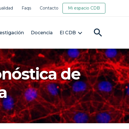
ualidad
Faqs
Contacto
Mi espacio CDB
estigación
Docencia
El CDB
onóstica de
a