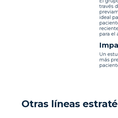
El grup
través 
previam
ideal p
pacient
recient
para el
Impa
Un estu
más pre
pacient
Otras líneas estrat