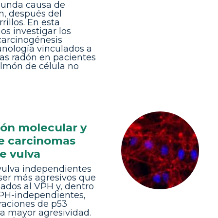
egunda causa de
n, después del
illos. En esta
s investigar los
arcinogénesis
nología vinculados a
gas radón en pacientes
lmón de célula no
ión molecular y
e carcinomas
e vulva
vulva independientes
ser más agresivos que
iados al VPH y, dentro
VPH-independientes,
eraciones de p53
a mayor agresividad.