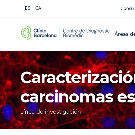
Us
ESPAÑOL
CATALÀ
Consul
CDB Cat
Mai
Áreas de
Buscar
Caracterizació
carcinomas e
Línea de investigación