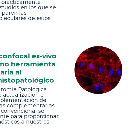
n prácticamente
estudios en los que se
mparen las
oleculares de estos
confocal ex-vivo
omo herramienta
ria al
histopatológico
natomía Patológica
 actualización e
mplementación de
ías complementarias
o convencional se
nte para proporcionar
ósticos a nuestros