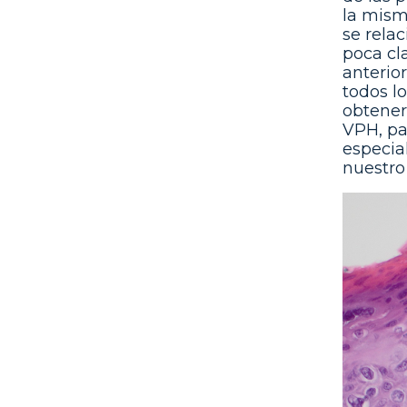
la mism
se rela
poca cl
anterio
todos l
obtener
VPH, pa
especia
nuestro