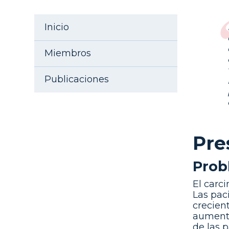
Inicio
Miembros
Publicaciones
Pre
Prob
El carc
Las pac
crecien
aumento
de las 