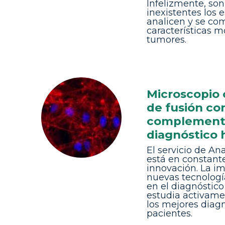
Infelizmente, so
inexistentes los 
analicen y se co
características m
tumores.
Microscopio 
de fusión c
complementa
diagnóstico 
El servicio de A
está en constante
innovación. La i
nuevas tecnolog
en el diagnóstic
estudia activame
los mejores diagn
pacientes.