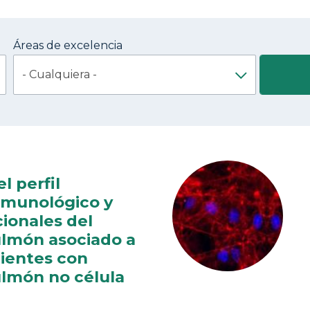
Áreas de excelencia
l perfil
nmunológico y
ionales del
ulmón asociado a
ientes con
lmón no célula