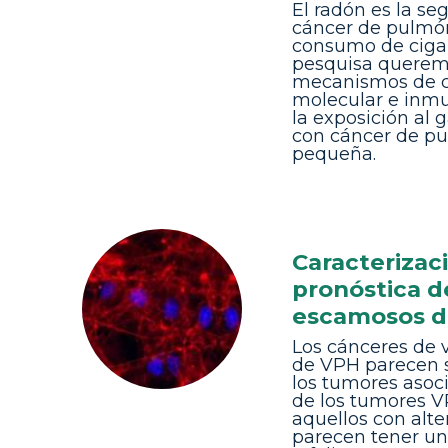
El radón es la s
cáncer de pulmó
consumo de cigarr
pesquisa queremo
mecanismos de c
molecular e inmu
la exposición al 
con cáncer de pu
pequeña.
Caracterizac
pronóstica d
escamosos d
Los cánceres de 
de VPH parecen 
los tumores asoc
de los tumores 
aquellos con alt
parecen tener un