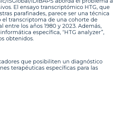
ínic/ISGlobal/IDIBAPS aborda el problema a
sivos. El ensayo transcriptómico HTG, que
ras parafinades, parece ser una técnica
o el transcriptoma de una cohorte de
al entre los años 1980 y 2023. Además,
nformática específica, “HTG analyzer”,
os obtenidos.
rcadores que posibiliten un diagnóstico
nes terapéuticas específicas para las