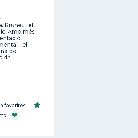
n
. Brunet i el
ínic. Amb més
mentació
ental i el
ina de
s de
a favoritos
sta