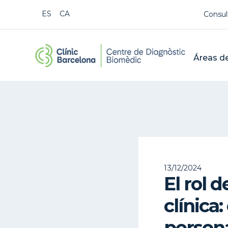
Us
ESPAÑOL
CATALÀ
Consul
CDB Cat
Mai
Áreas de
Buscar
13/12/2024
El rol 
clínica
persona