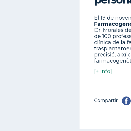
El 19 de novem
Farmacogenèt
Dr. Morales d
de 100 profes
clínica de la 
trasplantamen
precisió, així
farmacogenèti
[+ info]
Compartir