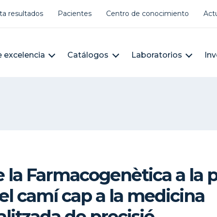
er account menu
ta resultados
Pacientes
Centro de conocimiento
Act
àleg
n navigation
 excelencia
Catálogos
Laboratorios
Inv
de la Farmacogenètica a la 
: el camí cap a la medicina
litzada de precisió