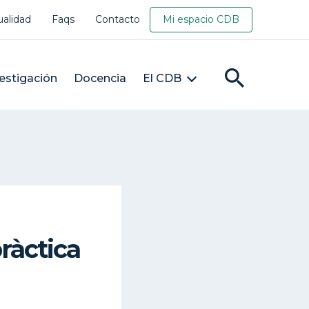
ualidad
Faqs
Contacto
Mi espacio CDB
estigación
Docencia
El CDB
pràctica