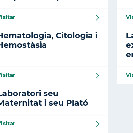
isitar
Vi
Hematologia, Citologia i
L
Hemostàsia
e
e
isitar
Vi
Laboratori seu
Maternitat i seu Plató
isitar