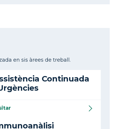
zada en sis àrees de treball.
ssistència Continuada
 Urgències
sitar
mmunoanàlisi