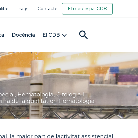
litat
Faqs
Contacte
El meu espai CDB
ca
Docència
El CDB
ecial, Hematologia, Citologia i
rna de la qualitat en Hematologia.
l, la major part de lactivitat assistencial