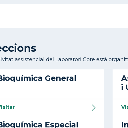
eccions
tivitat assistencial del Laboratori Core està organit
Bioquímica General
A
i
isitar
Vi
Bioquímica Especial
I