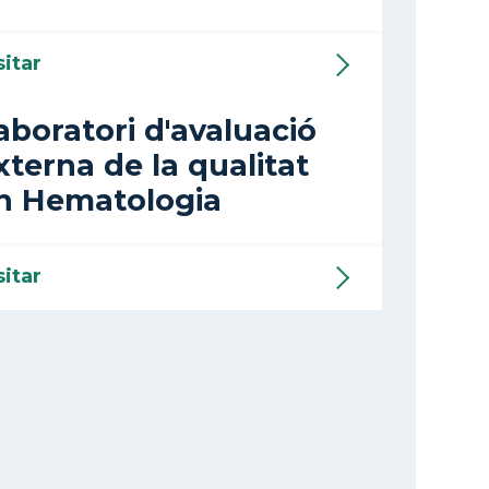
sitar
aboratori d'avaluació
xterna de la qualitat
n Hematologia
sitar