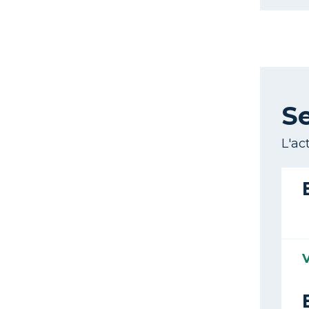
S
L'ac
V