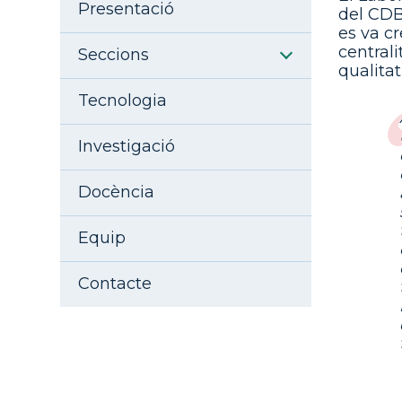
Aside navigation
Presentació
del CDB
es va cr
central
Seccions
qualita
Tecnologia
Investigació
Docència
Equip
Contacte