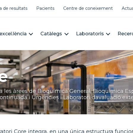
er account menu
a de resultats
Pacients
Centre de coneixement
Actua
àleg
n navigation
excel.lència
Catàlegs
Laboratoris
Recer
e
a les àrees de Bioquímica General, Bioquímica Esp
ntinuada i Urgències i Laboratori davaluació exte
atori Core integra, en una única estructura funciona