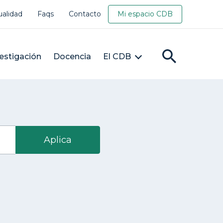
ualidad
Faqs
Contacto
Mi espacio CDB
estigación
Docencia
El CDB