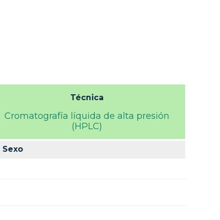
Técnica
Cromatografía líquida de alta presión
(HPLC)
Sexo