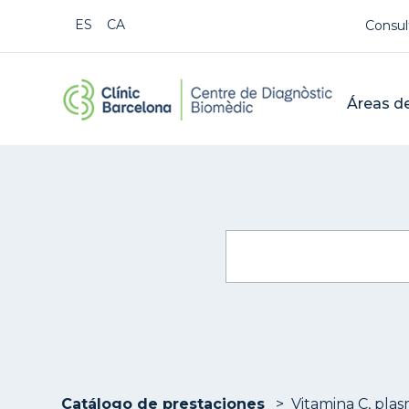
Us
ESPAÑOL
CATALÀ
Consul
CDB Cat
Mai
Áreas de
Buscar
Catálogo de prestaciones
Vitamina C, pla