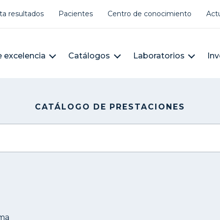
er account menu
ta resultados
Pacientes
Centro de conocimiento
Act
àleg
n navigation
 excelencia
Catálogos
Laboratorios
Inv
CATÁLOGO DE PRESTACIONES
sma