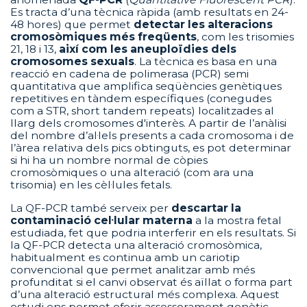
Es tracta d’una tècnica ràpida (amb resultats en 24-
48 hores) que permet
detectar les alteracions
cromosòmiques més freqüents
, com les trisomies
21, 18 i 13,
així com les aneuploïdies dels
cromosomes sexuals
. La tècnica es basa en una
reacció en cadena de polimerasa (PCR) semi
quantitativa que amplifica seqüències genètiques
repetitives en tàndem específiques (conegudes
com a STR, short tandem repeats) localitzades al
llarg dels cromosomes d'interès. A partir de l’anàlisi
del nombre d’al·lels presents a cada cromosoma i de
l’àrea relativa dels pics obtinguts, es pot determinar
si hi ha un nombre normal de còpies
cromosòmiques o una alteració (com ara una
trisomia) en les cèl·lules fetals.
La QF-PCR també serveix per
descartar la
contaminació cel·lular materna
a la mostra fetal
estudiada, fet que podria interferir en els resultats. Si
la QF-PCR detecta una alteració cromosòmica,
habitualment es continua amb un cariotip
convencional que permet analitzar amb més
profunditat si el canvi observat és aïllat o forma part
d’una alteració estructural més complexa. Aquest
estudi ens permet oferir assessorament genètic