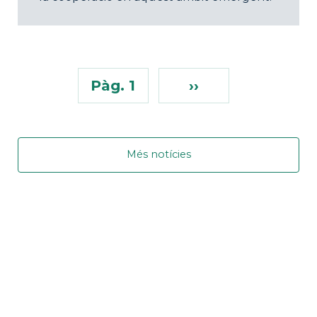
Pàg. 1
››
Més notícies