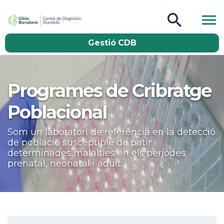
CDB Catàleg
Gestió CDB
Buscar
Programes de Cribratge
Poblacional
Som un laboratori de referència en la detecció
de població susceptible de patir
determinades malalties en els períodes
prenatal, neonatal i adult.
Aside navigation