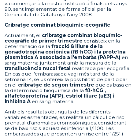
va començar a la nostra institució a finals dels anys
90, sent implementat de forma oficial per la
Generalitat de Catalunya l'any 2008.
Cribratge combinat bioquímic-ecogràfic
Actualment, el
cribratge combinat bioquímic-
ecogràfic de primer trimestre
consisteix en la
determinació de la
fracció ß lliure de la
gonadotropina coriònica (fß-hCG) i la proteïna
plasmàtica A associada a l'embaràs (PAPP-A)
en
sang materna juntament amb la mesura de la
transllucència nucal fetal
realitzada per ecografia.
En cas que l'embarassada vagi més tard de la
setmana 14, se us ofereix la possibilitat de participar
en el
cribratge de segon trimestre
que es basa en
la determinació bioquímica de la
fß-hCG ,
alfafetoproteïna (AFP), estriol lliure (uE3) i
inhibina A
en sang materna.
Amb els resultats obtinguts de les diferents
variables esmentades, es realitza un càlcul de risc
prenatal d'anomalies cromosòmiques, considerant-
se de baix risc si aquest és inferior a 1/1100. Les
embarassades que presenten un risc entre 1/251 i