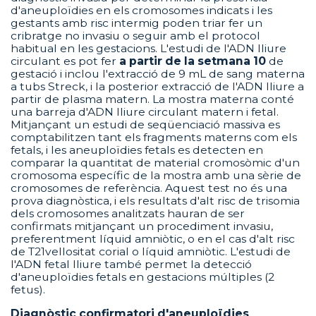
d'aneuploïdies en els cromosomes indicats i les
gestants amb risc intermig poden triar fer un
cribratge no invasiu o seguir amb el protocol
habitual en les gestacions. L'estudi de l'ADN lliure
circulant es pot fer
a partir de la setmana 10
de
gestació i inclou l'extracció de 9 mL de sang materna
a tubs Streck, i la posterior extracció de l'ADN lliure a
partir de plasma matern. La mostra materna conté
una barreja d'ADN lliure circulant matern i fetal.
Mitjançant un estudi de seqüenciació massiva es
comptabilitzen tant els fragments materns com els
fetals, i les aneuploïdies fetals es detecten en
comparar la quantitat de material cromosòmic d'un
cromosoma específic de la mostra amb una sèrie de
cromosomes de referència. Aquest test no és una
prova diagnòstica, i els resultats d'alt risc de trisomia
dels cromosomes analitzats hauran de ser
confirmats mitjançant un procediment invasiu,
preferentment líquid amniòtic, o en el cas d'alt risc
de T21vellositat corial o líquid amniòtic. L'estudi de
l'ADN fetal lliure també permet la detecció
d'aneuploïdies fetals en gestacions múltiples (2
fetus).
Diagnòstic confirmatori d'aneuploïdies