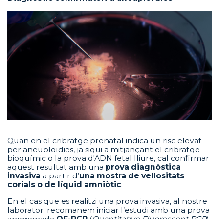
Quan en el cribratge prenatal indica un risc elevat
per aneuploïdies, ja sigui a mitjançant el cribratge
bioquímic o la prova d'ADN fetal lliure, cal confirmar
aquest resultat amb una
prova diagnòstica
invasiva
a partir d’
una mostra de vellositats
corials o de líquid amniòtic
.
En el cas que es realitzi una prova invasiva, al nostre
laboratori recomanem iniciar l’estudi amb una prova
anomenada
QF-PCR
(
Quantitative Fluorescent PCR
).