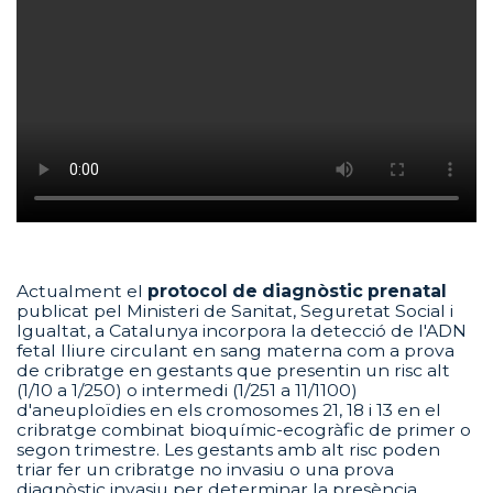
Actualment el
protocol de diagnòstic prenatal
publicat pel Ministeri de Sanitat, Seguretat Social i
Igualtat, a Catalunya incorpora la detecció de l'ADN
fetal lliure circulant en sang materna com a prova
de cribratge en gestants que presentin un risc alt
(1/10 a 1/250) o intermedi (1/251 a 11/1100)
d'aneuploïdies en els cromosomes 21, 18 i 13 en el
cribratge combinat bioquímic-ecogràfic de primer o
segon trimestre. Les gestants amb alt risc poden
triar fer un cribratge no invasiu o una prova
diagnòstic invasiu per determinar la presència