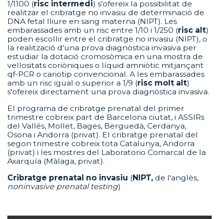
1/1100 (
risc intermedi
) s'ofereix la possibilitat de
realitzar el cribratge no invasiu de determinació de
DNA fetal lliure en sang materna (NIPT). Les
embarassades amb un risc entre 1/10 i 1/250 (
risc alt
)
poden escollir entre el cribratge no invasiu (NIPT), o
la realització d'una prova diagnòstica invasiva per
estudiar la dotació cromosòmica en una mostra de
vellositats coriòniques o líquid amniòtic mitjançant
qf-PCR o cariotip convencional. A les embarassades
amb un risc igual o superior a 1/9 (
risc molt alt
)
s'ofereix directament una prova diagnòstica invasiva.
El programa de cribratge prenatal del primer
trimestre cobreix part de Barcelona ciutat, i ASSIRs
del Vallés, Mollet, Bages, Berguedà, Cerdanya,
Osona i Andorra (privat). El cribratge prenatal del
segon trimestre cobreix tota Catalunya, Andorra
(privat) i les mostres del Laboratorio Comarcal de la
Axarquía (Màlaga, privat).
Cribratge prenatal no invasiu
(
NIPT,
de l'anglès,
noninvasive prenatal testing
)