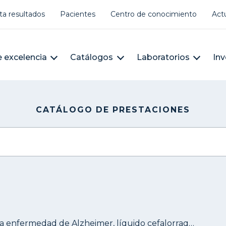
er account menu
ta resultados
Pacientes
Centro de conocimiento
Act
àleg
n navigation
 excelencia
Catálogos
Laboratorios
Inv
CATÁLOGO DE PRESTACIONES
 enfermedad de Alzheimer, líquido cefalorraquídeo