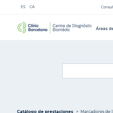
Us
ESPAÑOL
CATALÀ
Consul
CDB Cat
Mai
Áreas de
Buscar
Catálogo de prestaciones
Marcadores de la