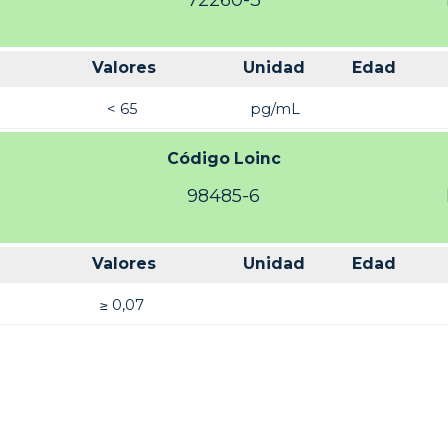
72260-3
Valores
Unidad
Edad
< 65
pg/mL
Código Loinc
98485-6
Valores
Unidad
Edad
≥ 0,07