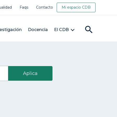
ualidad
Faqs
Contacto
Mi espacio CDB
estigación
Docencia
El CDB