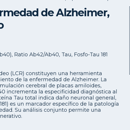
ermedad de Alzheimer,
o
b40), Ratio Ab42/Ab40, Tau, Fosfo-Tau 181
ídeo (LCR) constituyen una herramienta
iento de la enfermedad de Alzheimer. La
umulación cerebral de placas amiloides,
40 incrementa la especificidad diagnóstica al
oteína Tau total indica daño neuronal general,
au181) es un marcador específico de la patología
medad. Su análisis conjunto permite una
nerativo.